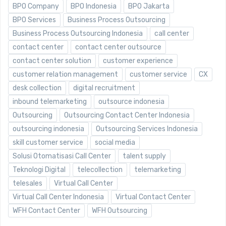
BPO Company
BPO Indonesia
BPO Jakarta
BPO Services
Business Process Outsourcing
Business Process Outsourcing Indonesia
call center
contact center
contact center outsource
contact center solution
customer experience
customer relation management
customer service
CX
desk collection
digital recruitment
inbound telemarketing
outsource indonesia
Outsourcing
Outsourcing Contact Center Indonesia
outsourcing indonesia
Outsourcing Services Indonesia
skill customer service
social media
Solusi Otomatisasi Call Center
talent supply
Teknologi Digital
telecollection
telemarketing
telesales
Virtual Call Center
Virtual Call Center Indonesia
Virtual Contact Center
WFH Contact Center
WFH Outsourcing