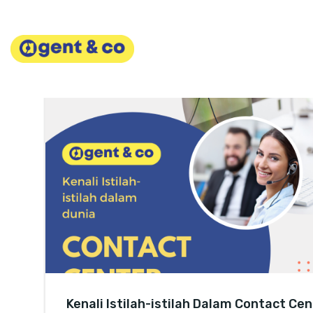
Skip
to
content
Kenali Istilah-istilah Dalam Contact Ce