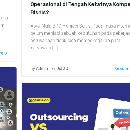
Operasional di Tengah Ketatnya Kompe
Bisnis?
unia
lam
Awal Mula BPO Menjadi Solusi Pada masa intern
belum menjadi sebuah kebutuhan pada pekerjaa
perusahaan tidak bisa mempekerjakan para
karyawan […]
re
Read m
by
Admin
on
Jul 30