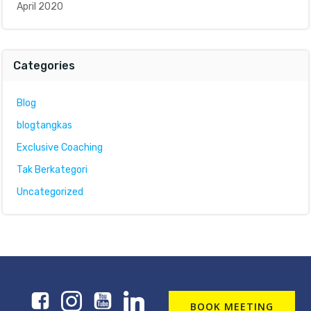
April 2020
Categories
Blog
blogtangkas
Exclusive Coaching
Tak Berkategori
Uncategorized
BOOK MEETING