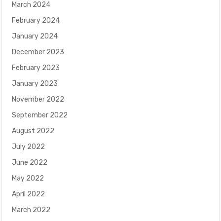
March 2024
February 2024
January 2024
December 2023
February 2023
January 2023
November 2022
September 2022
August 2022
July 2022
June 2022
May 2022
April 2022
March 2022