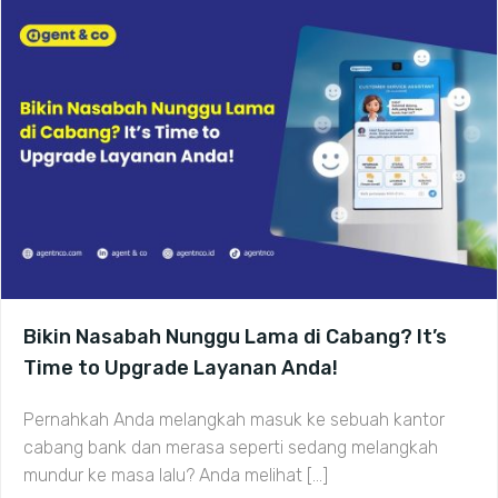
Bikin Nasabah Nunggu Lama di Cabang? It’s
Time to Upgrade Layanan Anda!
Pernahkah Anda melangkah masuk ke sebuah kantor
cabang bank dan merasa seperti sedang melangkah
mundur ke masa lalu? Anda melihat […]