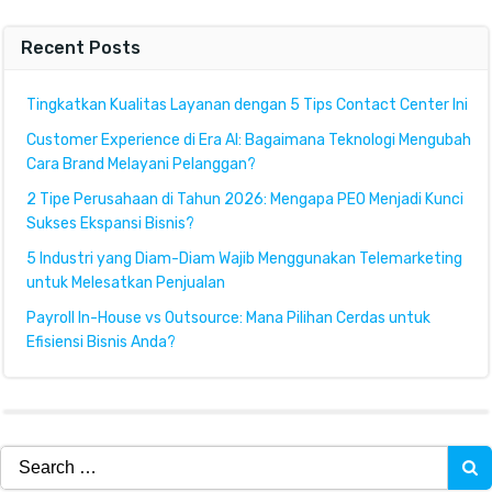
na
Recent Posts
Tingkatkan Kualitas Layanan dengan 5 Tips Contact Center Ini
Customer Experience di Era AI: Bagaimana Teknologi Mengubah
Cara Brand Melayani Pelanggan?
2 Tipe Perusahaan di Tahun 2026: Mengapa PEO Menjadi Kunci
Sukses Ekspansi Bisnis?
5 Industri yang Diam-Diam Wajib Menggunakan Telemarketing
untuk Melesatkan Penjualan
Payroll In-House vs Outsource: Mana Pilihan Cerdas untuk
Efisiensi Bisnis Anda?
Search
for: