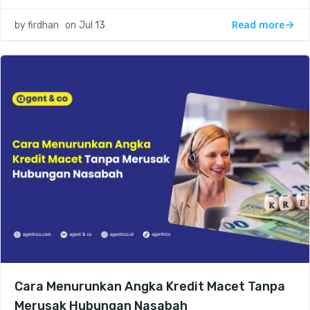
Read more
by
firdhan
on
Jul 13
Cara Menurunkan Angka Kredit Macet Tanpa
Merusak Hubungan Nasabah