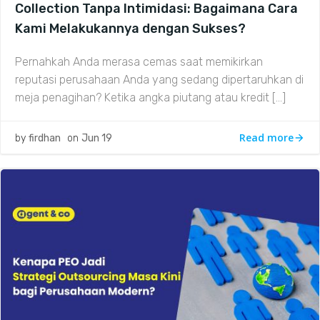
Collection Tanpa Intimidasi: Bagaimana Cara
Kami Melakukannya dengan Sukses?
Pernahkah Anda merasa cemas saat memikirkan
reputasi perusahaan Anda yang sedang dipertaruhkan di
meja penagihan? Ketika angka piutang atau kredit […]
Read more
by
firdhan
on
Jun 19