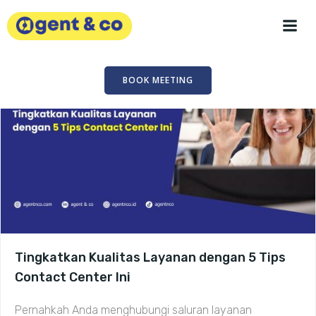
Skip
to
content
BOOK MEETING
Tingkatkan Kualitas Layanan dengan 5 Tips
Contact Center Ini
Pernahkah Anda menghubungi saluran layanan