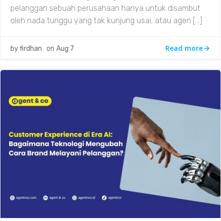
pelanggan sebuah perusahaan hanya untuk disambut
oleh nada tunggu yang tak kunjung usai, atau agen […]
Read more
by
firdhan
on
Aug 7