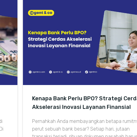
Kenapa Bank Perlu BPO? Strategi Cer
Akselerasi Inovasi Layanan Finansial
di
Pernahkah Anda membayangkan betapa rumitny
Di
perut sebuah bank besar? Setiap hari, jutaan
transaksi terjadi, ribuan dokumen nasabah haru