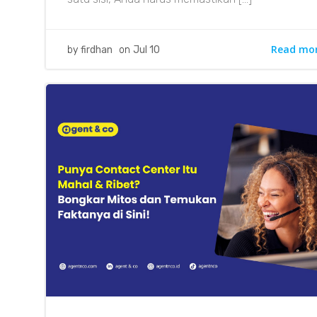
Read mo
by
firdhan
on
Jul 10