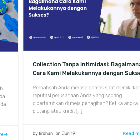
Collection Tanpa Intimidasi: Bagaiman
Cara Kami Melakukannya dengan Suks
Pernahkah Anda merasa cemas saat memikirka
ah
reputasi perusahaan Anda yang sedang
eda
dipertaruhkan di meja penagihan? Ketika angka
nda
piutang atau kredit […]
Read m
by
firdhan
on
Jun 19
re