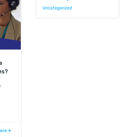
Uncategorized
a
es?
n
ore