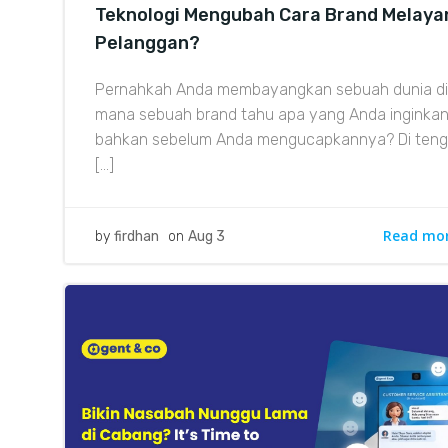
Teknologi Mengubah Cara Brand Melaya
Pelanggan?
Pernahkah Anda membayangkan sebuah dunia di
mana sebuah brand tahu apa yang Anda inginka
bahkan sebelum Anda mengucapkannya? Di ten
[…]
Read mo
by
firdhan
on
Aug 3