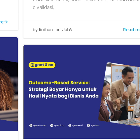
divalidasi, […]
re
Read m
by
firdhan
on
Jul 6