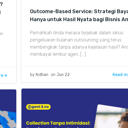
t?
Outcome-Based Service: Strategi Bay
i
Hanya untuk Hasil Nyata bagi Bisnis A
Pernahkah Anda merasa terjebak dalam siklus
an
pengeluaran bulanan outsourcing yang terus
membengkak tanpa adanya kejelasan hasil? An
membayar lembur agen, […]
Read m
by
firdhan
on
Jun 22
re