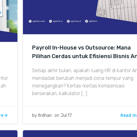
Payroll In-House vs Outsource: Mana
Pilihan Cerdas untuk Efisiensi Bisnis 
Setiap akhir bulan, apakah ruang HR di kantor A
ntor
mendadak berubah menjadi zona tempur yang
kah
menegangkan? Kertas-kertas kompensasi
berserakan, kalkulator […]
re
Read m
by
firdhan
on
Jul 17