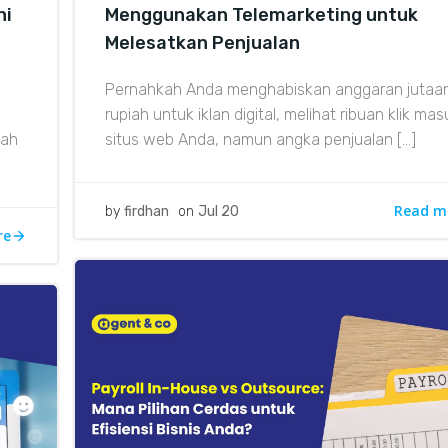
ni
Menggunakan Telemarketing untuk
Melesatkan Penjualan
Pernahkah Anda menghabiskan anggaran jutaa
n
rupiah untuk iklan digital, melihat ribuan klik ma
gah
situs web Anda, namun angka penjualan […]
Read m
by
firdhan
on
Jul 20
re