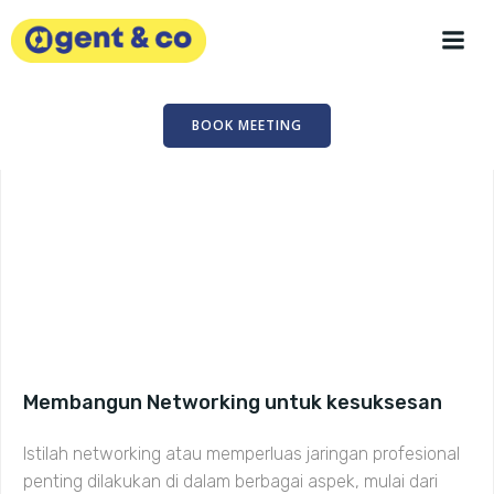
Skip
to
content
BOOK MEETING
Membangun Networking untuk kesuksesan
Istilah networking atau memperluas jaringan profesional
penting dilakukan di dalam berbagai aspek, mulai dari