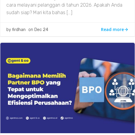
cara melayani pelanggan di tahun 2026. Apakah Anda
sudah siap? Mari kita bahas […]
Read more
by
firdhan
on
Dec 24