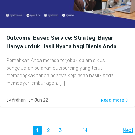
Outcome-Based Service: Strategi Bayar
Hanya untuk Hasil Nyata bagi Bisnis Anda
Pernahkah Anda merasa terjebak dalam siklus
pengeluaran bulanan outsourcing yang terus
membengkak tanpa adanya kejelasan hasil? Anda
membayar lembur agen, […]
Read more
by
firdhan
on
Jun 22
Posts
Po
Page
Page
Page
Page
1
2
3
…
14
Next