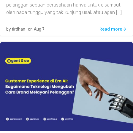
pelanggan sebuah perusahaan hanya untuk disambut
oleh nada tunggu yang tak kunjung usai, atau agen […]
Read more
by
firdhan
on
Aug 7