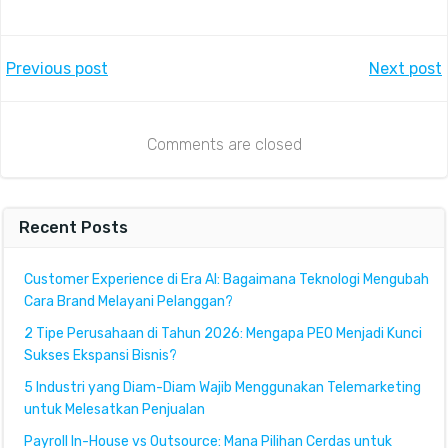
Post
Post
Previous post
Next post
navigation
navigation
Comments are closed
Recent Posts
Customer Experience di Era AI: Bagaimana Teknologi Mengubah
Cara Brand Melayani Pelanggan?
2 Tipe Perusahaan di Tahun 2026: Mengapa PEO Menjadi Kunci
Sukses Ekspansi Bisnis?
5 Industri yang Diam-Diam Wajib Menggunakan Telemarketing
untuk Melesatkan Penjualan
Payroll In-House vs Outsource: Mana Pilihan Cerdas untuk