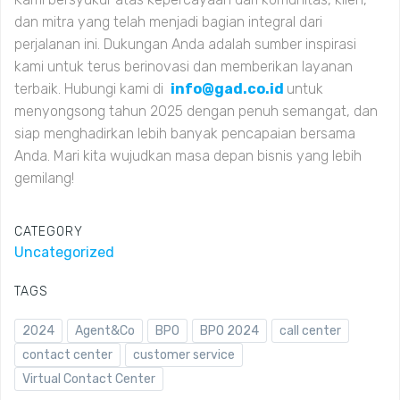
dan mitra yang telah menjadi bagian integral dari
perjalanan ini. Dukungan Anda adalah sumber inspirasi
kami untuk terus berinovasi dan memberikan layanan
terbaik. Hubungi kami di
info@gad.co.id
untuk
menyongsong tahun 2025 dengan penuh semangat, dan
siap menghadirkan lebih banyak pencapaian bersama
Anda. Mari kita wujudkan masa depan bisnis yang lebih
gemilang!
CATEGORY
Uncategorized
TAGS
2024
Agent&Co
BPO
BPO 2024
call center
contact center
customer service
Virtual Contact Center