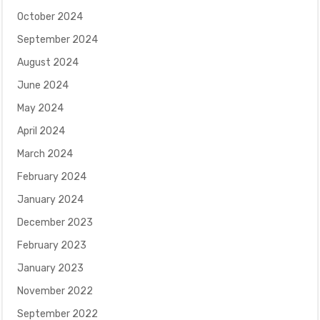
October 2024
September 2024
August 2024
June 2024
May 2024
April 2024
March 2024
February 2024
January 2024
December 2023
February 2023
January 2023
November 2022
September 2022