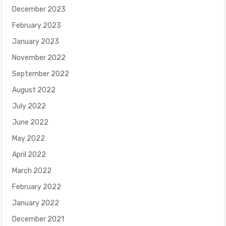
December 2023
February 2023
January 2023
November 2022
September 2022
August 2022
July 2022
June 2022
May 2022
April 2022
March 2022
February 2022
January 2022
December 2021