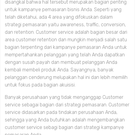
disangkal bahwa hal tersebut merupakan bagian penting
untuk kampanye pemasaran bisnis Anda. Seperti yang
telah diketahui, ada 4 area yang difokuskan dalam
strategi pemasaran yaitu awareness, traffic, conversion,
dan retention. Customer service adalah bagian besar dari
area customer retention dan mungkin menjadi salah satu
bagian terpenting dari kampanye pemasaran Anda untuk
mempertahankan pelanggan yang telah Anda dapatkan
dengan susah payah dan membuat pelanggan Anda
kembali membeli produk Anda. Sayangnya, banyak
pelanggan cenderung melupakan hal ini dan lebih memilih
untuk fokus pada bagian akuisisi.
Banyak perusahaan yang tidak menganggap Customer
service sebagai bagian dari strategi pemasaran. Customer
service didasarkan pada tindakan perusahaan Anda,
sehingga yang Anda butuhkan adalah mengembangkan
customer service sebagi bagian dari strategi kampanye
pemasaran Anda.