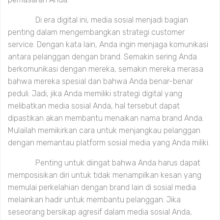
Di era digital ini, media sosial menjadi bagian
penting dalam mengembangkan strategi customer
service. Dengan kata lain, Anda ingin menjaga komunikasi
antara pelanggan dengan brand. Semakin sering Anda
berkomunikasi dengan mereka, semakin mereka merasa
bahwa mereka spesial dan bahwa Anda benar-benar
peduli. Jadi, jika Anda memiliki strategi digital yang
melibatkan media sosial Anda, hal tersebut dapat
dipastikan akan membantu menaikan nama brand Anda.
Mulailah memikirkan cara untuk menjangkau pelanggan
dengan memantau platform sosial media yang Anda miliki.
Penting untuk diingat bahwa Anda harus dapat
memposisikan diri untuk tidak menampilkan kesan yang
memulai perkelahian dengan brand lain di sosial media
melainkan hadir untuk membantu pelanggan. Jika
seseorang bersikap agresif dalam media sosial Anda,