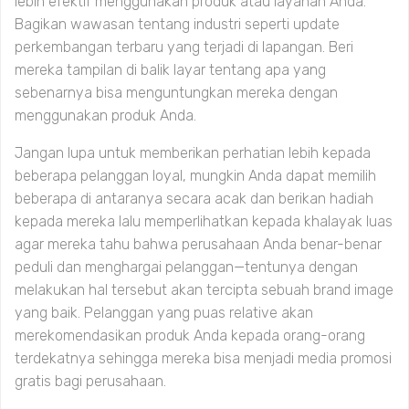
lebih efektif menggunakan produk atau layanan Anda.
Bagikan wawasan tentang industri seperti update
perkembangan terbaru yang terjadi di lapangan. Beri
mereka tampilan di balik layar tentang apa yang
sebenarnya bisa menguntungkan mereka dengan
menggunakan produk Anda.
Jangan lupa untuk memberikan perhatian lebih kepada
beberapa pelanggan loyal, mungkin Anda dapat memilih
beberapa di antaranya secara acak dan berikan hadiah
kepada mereka lalu memperlihatkan kepada khalayak luas
agar mereka tahu bahwa perusahaan Anda benar-benar
peduli dan menghargai pelanggan—tentunya dengan
melakukan hal tersebut akan tercipta sebuah brand image
yang baik. Pelanggan yang puas relative akan
merekomendasikan produk Anda kepada orang-orang
terdekatnya sehingga mereka bisa menjadi media promosi
gratis bagi perusahaan.