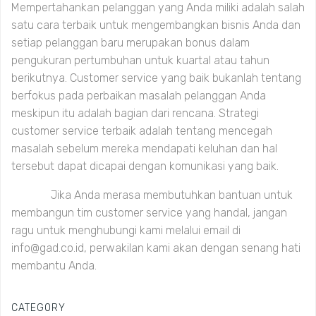
Mempertahankan pelanggan yang Anda miliki adalah salah
satu cara terbaik untuk mengembangkan bisnis Anda dan
setiap pelanggan baru merupakan bonus dalam
pengukuran pertumbuhan untuk kuartal atau tahun
berikutnya. Customer service yang baik bukanlah tentang
berfokus pada perbaikan masalah pelanggan Anda
meskipun itu adalah bagian dari rencana. Strategi
customer service terbaik adalah tentang mencegah
masalah sebelum mereka mendapati keluhan dan hal
tersebut dapat dicapai dengan komunikasi yang baik.
Jika Anda merasa membutuhkan bantuan untuk
membangun tim customer service yang handal, jangan
ragu untuk menghubungi kami melalui email di
info@gad.co.id, perwakilan kami akan dengan senang hati
membantu Anda.
CATEGORY