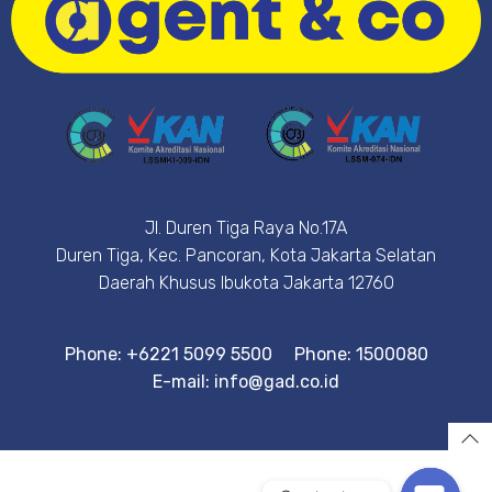
Jl. Duren Tiga Raya No.17A
Duren Tiga, Kec. Pancoran, Kota Jakarta Selatan
Daerah Khusus Ibukota Jakarta 12760
Phone: +6221 5099 5500
Phone: 1500080
E-mail: info@gad.co.id