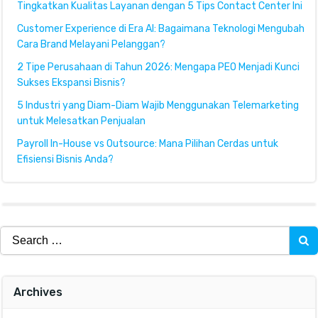
Tingkatkan Kualitas Layanan dengan 5 Tips Contact Center Ini
Customer Experience di Era AI: Bagaimana Teknologi Mengubah
Cara Brand Melayani Pelanggan?
2 Tipe Perusahaan di Tahun 2026: Mengapa PEO Menjadi Kunci
Sukses Ekspansi Bisnis?
5 Industri yang Diam-Diam Wajib Menggunakan Telemarketing
untuk Melesatkan Penjualan
Payroll In-House vs Outsource: Mana Pilihan Cerdas untuk
Efisiensi Bisnis Anda?
Search
for:
Archives