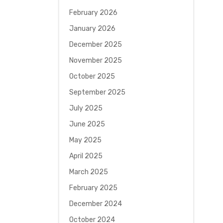
February 2026
January 2026
December 2025
November 2025
October 2025
September 2025
July 2025
June 2025
May 2025
April 2025
March 2025
February 2025
December 2024
October 2024