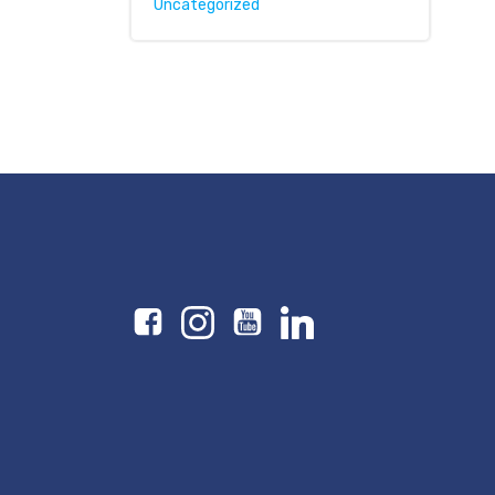
Uncategorized