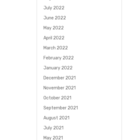
July 2022
June 2022
May 2022
April 2022
March 2022
February 2022
January 2022
December 2021
November 2021
October 2021
September 2021
August 2021
July 2021
May 2021