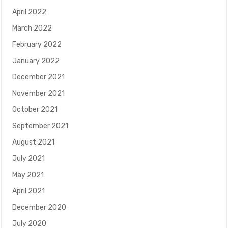
April 2022
March 2022
February 2022
January 2022
December 2021
November 2021
October 2021
September 2021
August 2021
July 2021
May 2021
April 2021
December 2020
July 2020