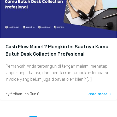
Cash Flow Macet? Mungkin Ini Saatnya Kamu
Butuh Desk Collection Profesional
Pernahkah Anda terbangun di tengah malam, menatap
langit-langit kamar, dan memikirkan tumpukan lembaran
invoice yang belum juga dibayar oleh klien? […]
Read more
by
firdhan
on
Jun 8