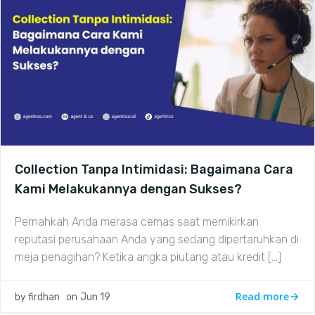
Collection Tanpa Intimidasi: Bagaimana Cara
Kami Melakukannya dengan Sukses?
Pernahkah Anda merasa cemas saat memikirkan
reputasi perusahaan Anda yang sedang dipertaruhkan di
meja penagihan? Ketika angka piutang atau kredit […]
Read more
by
firdhan
on
Jun 19