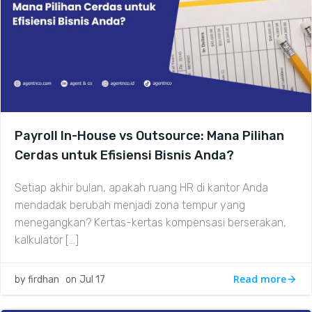
Payroll In-House vs Outsource: Mana Pilihan
Cerdas untuk Efisiensi Bisnis Anda?
Setiap akhir bulan, apakah ruang HR di kantor Anda
mendadak berubah menjadi zona tempur yang
menegangkan? Kertas-kertas kompensasi berserakan,
kalkulator […]
Read more
by
firdhan
on
Jul 17