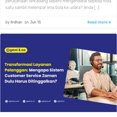
perusahaan terkadang seperti mengendarai sepeda roda
satu sambil melempar lima bola ke udara? Anda […]
Read more
by
firdhan
on
Jun 15