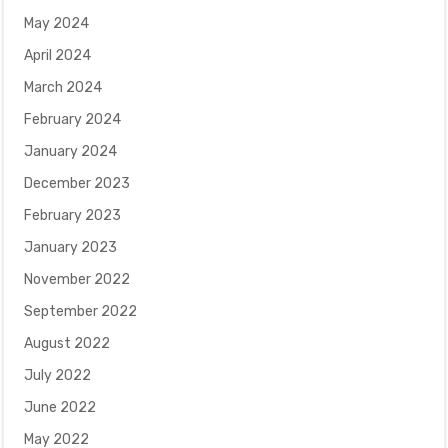
May 2024
April 2024
March 2024
February 2024
January 2024
December 2023
February 2023
January 2023
November 2022
September 2022
August 2022
July 2022
June 2022
May 2022