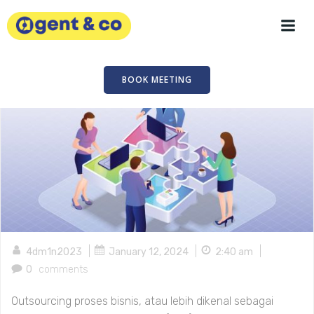
Skip
to
content
BOOK MEETING
|
|
|
4dm1n2023
January 12, 2024
2:40 am
0
comments
Outsourcing proses bisnis, atau lebih dikenal sebagai