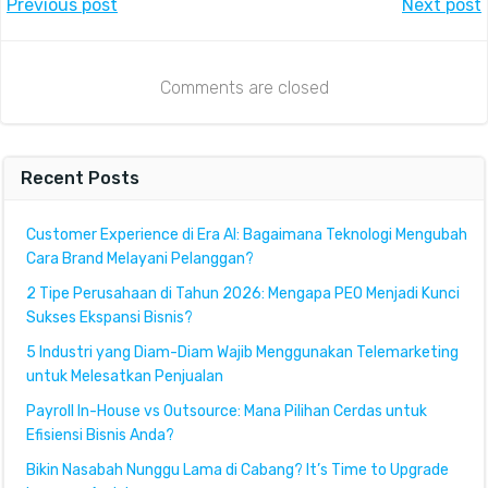
Post
Post
Previous post
Next post
navigation
navigation
Comments are closed
Recent Posts
Customer Experience di Era AI: Bagaimana Teknologi Mengubah
Cara Brand Melayani Pelanggan?
2 Tipe Perusahaan di Tahun 2026: Mengapa PEO Menjadi Kunci
Sukses Ekspansi Bisnis?
5 Industri yang Diam-Diam Wajib Menggunakan Telemarketing
untuk Melesatkan Penjualan
Payroll In-House vs Outsource: Mana Pilihan Cerdas untuk
Efisiensi Bisnis Anda?
Bikin Nasabah Nunggu Lama di Cabang? It’s Time to Upgrade