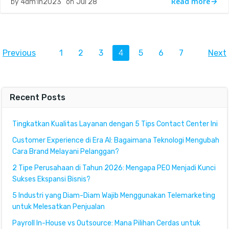
Read more
by
4dm1n2023
on
Jul 28
Posts
Posts
Po
Page
Page
Page
Page
Page
Page
Page
Previous
1
2
3
4
5
6
7
Next
navigation
navigation
na
Recent Posts
Tingkatkan Kualitas Layanan dengan 5 Tips Contact Center Ini
Customer Experience di Era AI: Bagaimana Teknologi Mengubah
Cara Brand Melayani Pelanggan?
2 Tipe Perusahaan di Tahun 2026: Mengapa PEO Menjadi Kunci
Sukses Ekspansi Bisnis?
5 Industri yang Diam-Diam Wajib Menggunakan Telemarketing
untuk Melesatkan Penjualan
Payroll In-House vs Outsource: Mana Pilihan Cerdas untuk