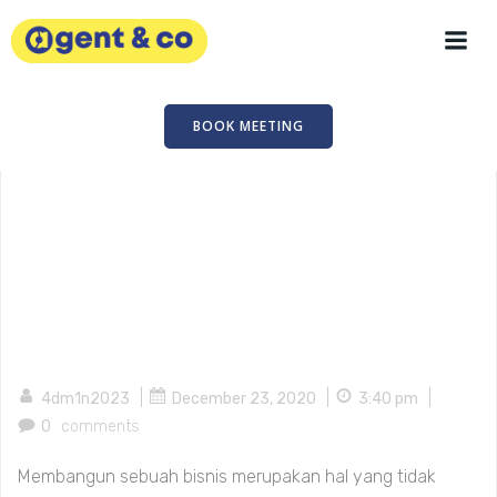
Skip
to
content
BOOK MEETING
|
|
|
4dm1n2023
December 23, 2020
3:40 pm
0
comments
Membangun sebuah bisnis merupakan hal yang tidak