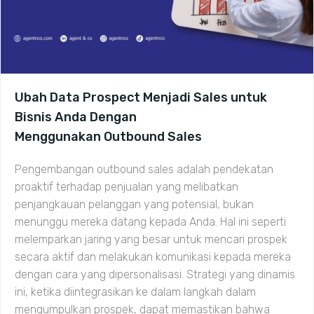
Ubah Data Prospect Menjadi Sales untuk
Bisnis Anda Dengan
Menggunakan Outbound Sales
Pengembangan outbound sales adalah pendekatan
proaktif terhadap penjualan yang melibatkan
penjangkauan pelanggan yang potensial, bukan
menunggu mereka datang kepada Anda. Hal ini seperti
melemparkan jaring yang besar untuk mencari prospek
secara aktif dan melakukan komunikasi kepada mereka
dengan cara yang dipersonalisasi. Strategi yang dinamis
ini, ketika diintegrasikan ke dalam langkah dalam
mengumpulkan prospek, dapat memastikan bahwa