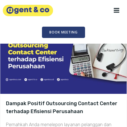
Skip
to
content
BOOK MEETING
Dampak Positif Outsourcing Contact Center
terhadap Efisiensi Perusahaan
Pernahkah Anda menelepon layanan pelanggan dan