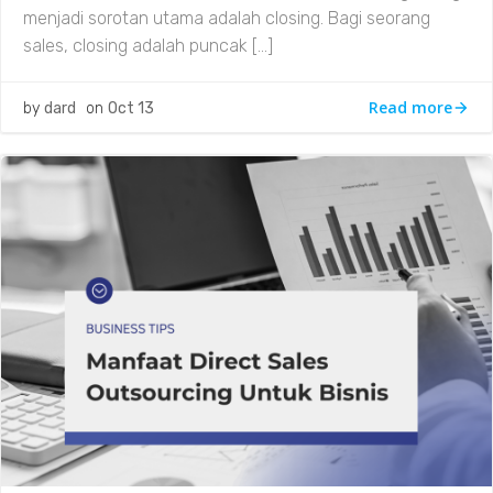
menjadi sorotan utama adalah closing. Bagi seorang
sales, closing adalah puncak […]
Read more
by
dard
on
Oct 13